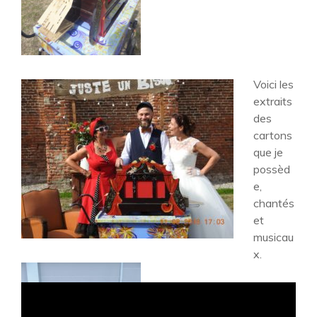
Voici les
extraits
des
cartons
que je
possèd
e,
chantés
et
musicau
x.